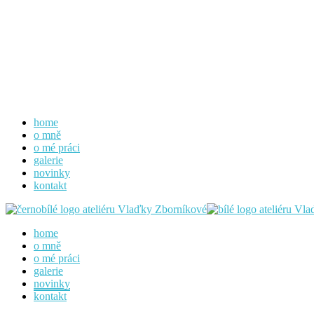
home
o mně
o mé práci
galerie
novinky
kontakt
home
o mně
o mé práci
galerie
novinky
kontakt