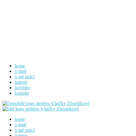
home
o mně
o mé práci
galerie
novinky
kontakt
home
o mně
o mé práci
galerie