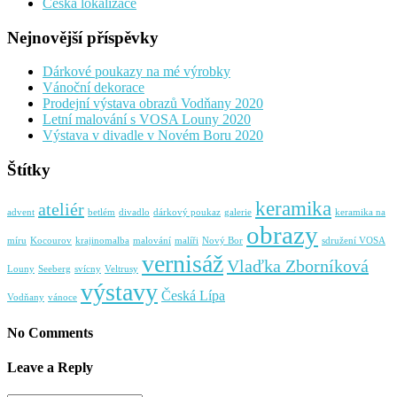
Česká lokalizace
Nejnovější příspěvky
Dárkové poukazy na mé výrobky
Vánoční dekorace
Prodejní výstava obrazů Vodňany 2020
Letní malování s VOSA Louny 2020
Výstava v divadle v Novém Boru 2020
Štítky
keramika
ateliér
advent
betlém
divadlo
dárkový poukaz
galerie
keramika na
obrazy
míru
Kocourov
krajinomalba
malování
malíři
Nový Bor
sdružení VOSA
vernisáž
Vlaďka Zborníková
Louny
Seeberg
svícny
Veltrusy
výstavy
Česká Lípa
Vodňany
vánoce
No Comments
Leave a Reply