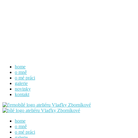
home
o mně
o mé práci
galerie
novinky
kontakt
home
o mně
o mé práci
galerie