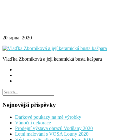
20 srpna, 2020
Vlaďka Zborníková a její keramická busta kašpara
Nejnovější příspěvky
Dárkové poukazy na mé výrobky
Vánoční dekorace
Prodejní výstava obrazů Vodňany 2020
Letní malování s VOSA Louny 2020
Výstava v divadle v Novém Boru 2020