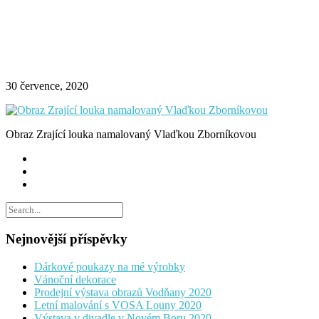
30 července, 2020
Obraz Zrající louka namalovaný Vlaďkou Zborníkovou
Nejnovější příspěvky
Dárkové poukazy na mé výrobky
Vánoční dekorace
Prodejní výstava obrazů Vodňany 2020
Letní malování s VOSA Louny 2020
Výstava v divadle v Novém Boru 2020