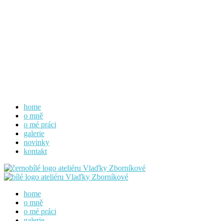
home
o mně
o mé práci
galerie
novinky
kontakt
home
o mně
o mé práci
galerie