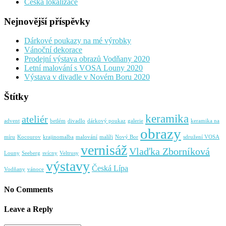
Česká lokalizace
Nejnovější příspěvky
Dárkové poukazy na mé výrobky
Vánoční dekorace
Prodejní výstava obrazů Vodňany 2020
Letní malování s VOSA Louny 2020
Výstava v divadle v Novém Boru 2020
Štítky
keramika
ateliér
advent
betlém
divadlo
dárkový poukaz
galerie
keramika na
obrazy
míru
Kocourov
krajinomalba
malování
malíři
Nový Bor
sdružení VOSA
vernisáž
Vlaďka Zborníková
Louny
Seeberg
svícny
Veltrusy
výstavy
Česká Lípa
Vodňany
vánoce
No Comments
Leave a Reply